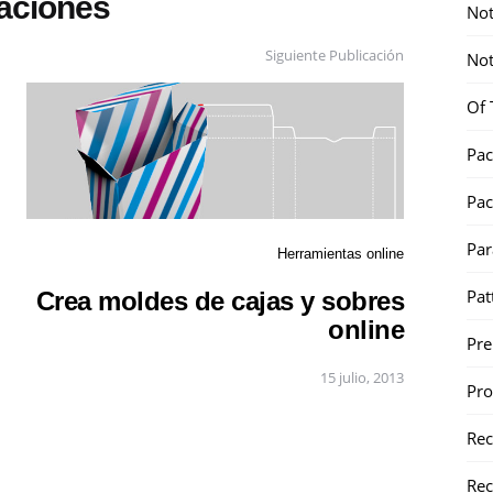
caciones
Not
Siguiente Publicación
Not
Of 
Pac
Pac
Par
Herramientas online
Pat
Crea moldes de cajas y sobres
online
Pr
15 julio, 2013
Pr
Re
Rec