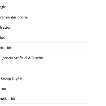
ogle
ramientas online
stración
cios
piración
eligencia Artificial & Diseño
keting Digital
mes
etización