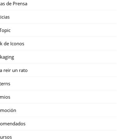
as de Prensa
icias
Topic
k de Iconos
kaging
a reir un rato
terns
emios
omoción
comendados
ursos