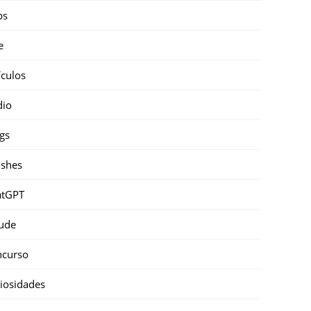
ps
e
ículos
dio
gs
shes
atGPT
ude
ncurso
iosidades