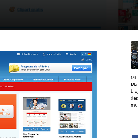
Mi
Ma
blo
des
muc