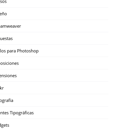
sos
eño
eamweaver
uestas
ilos para Photoshop
osiciones
ensiones
ckr
ografía
ntes Tipográficas
gets