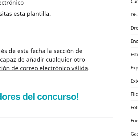
Cur
ectrónico
tas esta plantilla.
Dis
Dr
Enc
és de esta fecha la sección de
Est
capaz de añadir cualquier otro
cción de correo electrónico válida
.
Exp
Ext
Fli
ores del concurso!
Fot
Fue
Gad