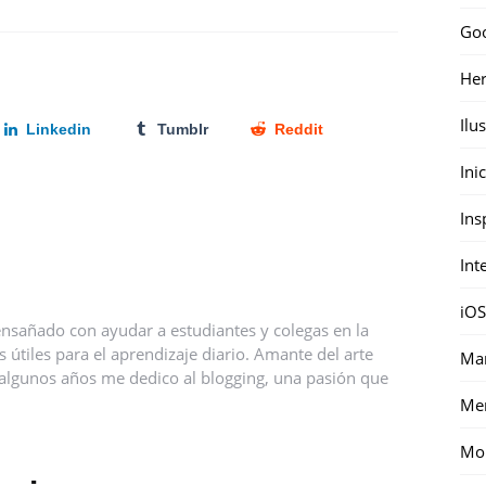
Go
Her
Ilu
Linkedin
Tumblr
Reddit
Ini
Ins
Int
iOS
nsañado con ayudar a estudiantes y colegas en la
útiles para el aprendizaje diario. Amante del arte
Mar
ce algunos años me dedico al blogging, una pasión que
Me
Mon