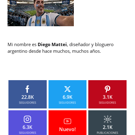
Mi nombre es
Diego Mattei
, diseñador y bloguero
argentino desde hace muchos, muchos años.
22.8K
6.9K
3.1K
SEGUIDORES
SEGUIDORES
SEGUIDORES
6.3K
2.1K
Nuevo!
SEGUIDORES
PUBLICACIONES