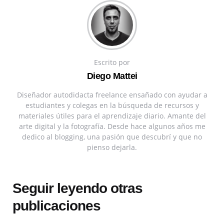
Escrito por
Diego Mattei
Diseñador autodidacta freelance ensañado con ayudar a
estudiantes y colegas en la búsqueda de recursos y
materiales útiles para el aprendizaje diario. Amante del
arte digital y la fotografía. Desde hace algunos años me
dedico al blogging, una pasión que descubrí y que no
pienso dejarla.
Seguir leyendo otras
publicaciones