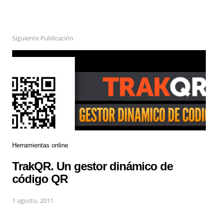
Siguiente Publicación
Herramientas online
TrakQR. Un gestor dinámico de
código QR
1 agosto, 2011