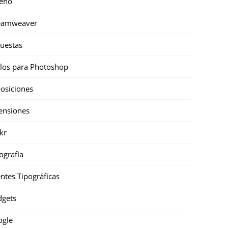
eño
eamweaver
uestas
ilos para Photoshop
osiciones
ensiones
ckr
ografía
ntes Tipográficas
gets
ogle