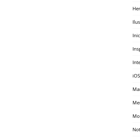
Her
Ilu
Ini
Ins
Int
iOS
Mar
Me
Mon
Not