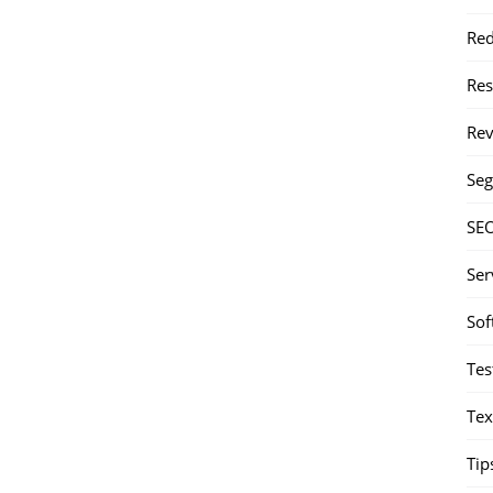
Red
Re
Rev
Seg
SE
Ser
Sof
Tes
Tex
Tip