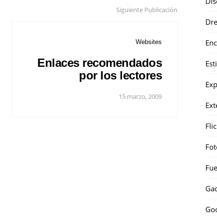
Dis
Siguiente Publicación
Dr
Enc
Websites
Enlaces recomendados
Est
por los lectores
Exp
15 marzo, 2009
Ext
Fli
Fot
Fue
Gad
Go