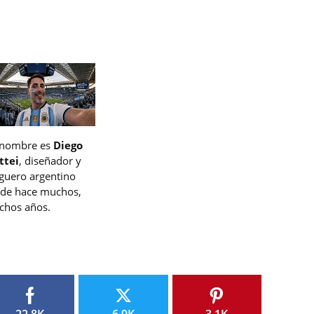
 nombre es
Diego
ttei
, diseñador y
guero argentino
de hace muchos,
hos años.
22.8K
6.9K
3.1K