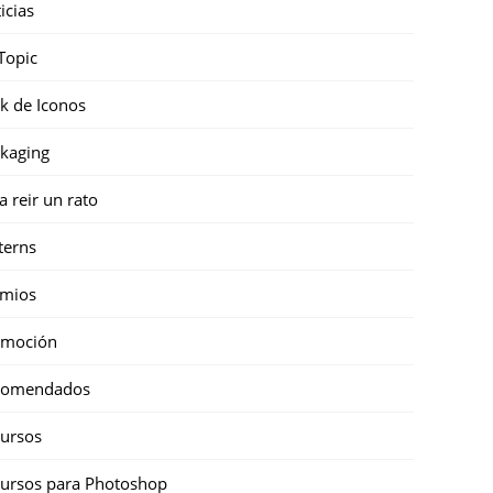
icias
Topic
k de Iconos
kaging
a reir un rato
terns
emios
omoción
comendados
ursos
ursos para Photoshop