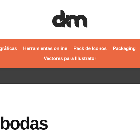
gráficas
Herramientas online
Pack de Iconos
Packaging
Vectores para Illustrator
 bodas