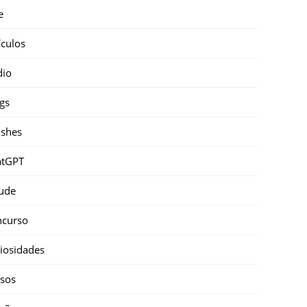
e
ículos
dio
gs
shes
atGPT
ude
ncurso
iosidades
sos