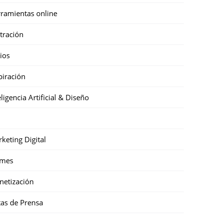
ramientas online
stración
cios
piración
eligencia Artificial & Diseño
keting Digital
mes
etización
as de Prensa