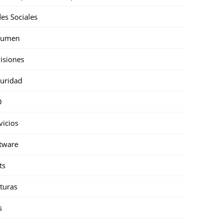
es Sociales
sumen
isiones
uridad
O
vicios
tware
ts
turas
s