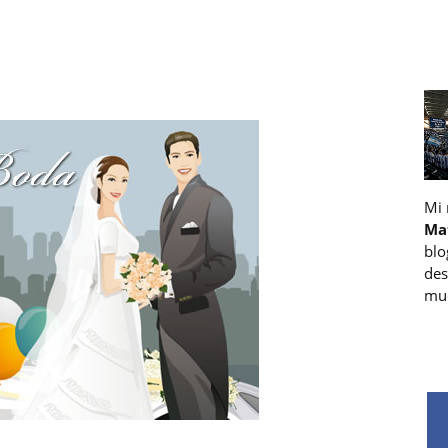
Mi
Ma
blo
des
muc