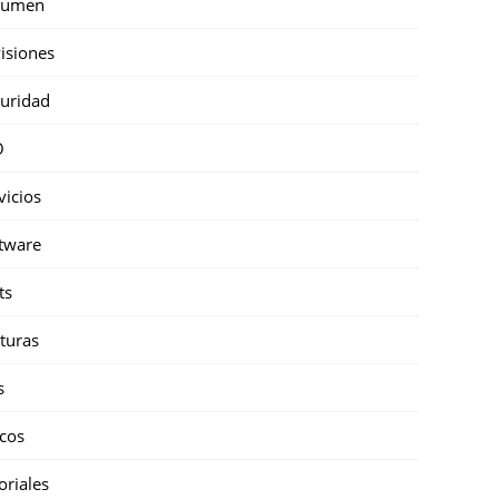
sumen
isiones
uridad
O
vicios
tware
ts
turas
s
cos
oriales