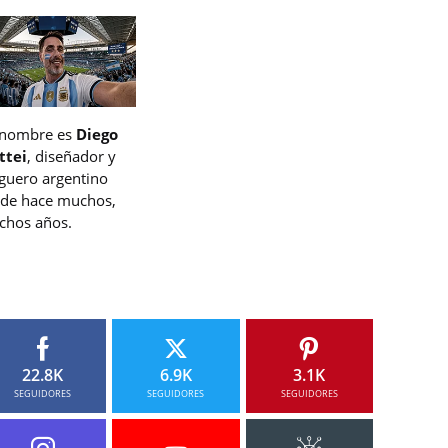
 nombre es
Diego
ttei
, diseñador y
guero argentino
de hace muchos,
hos años.
22.8K
6.9K
3.1K
SEGUIDORES
SEGUIDORES
SEGUIDORES