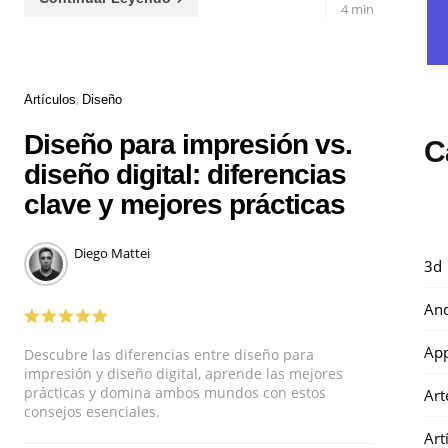
4 min
Categories
Artículos
Diseño
Diseño para impresión vs.
C
diseño digital: diferencias
clave y mejores prácticas
Posted
Diego Mattei
3d
by
And
Ap
Descubre las diferencias entre diseño para
impresión y diseño digital, aprende las mejores
prácticas y domina ambos mundos con estos
Art
consejos esenciales.
Art