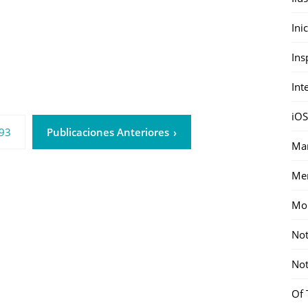
Ini
Ins
Int
iOS
93
Publicaciones Anteriores
Mar
Me
Mon
Not
Not
Of 