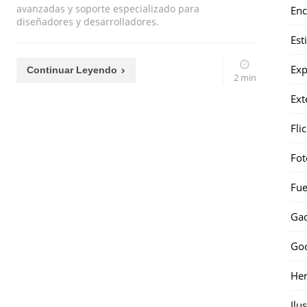
avanzadas y soporte especializado para
Enc
diseñadores y desarrolladores.
Est
Exp
Continuar Leyendo
2 min
Ext
Fli
Fot
Fue
Gad
Go
Her
Ilu