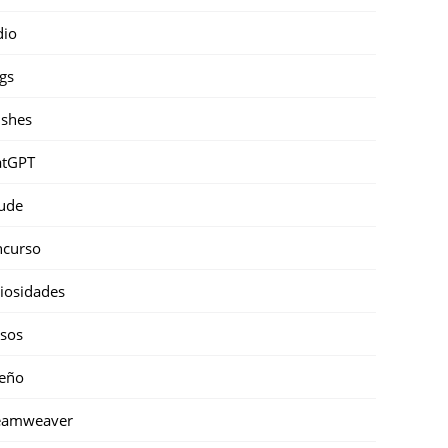
dio
gs
shes
atGPT
ude
ncurso
iosidades
sos
eño
eamweaver