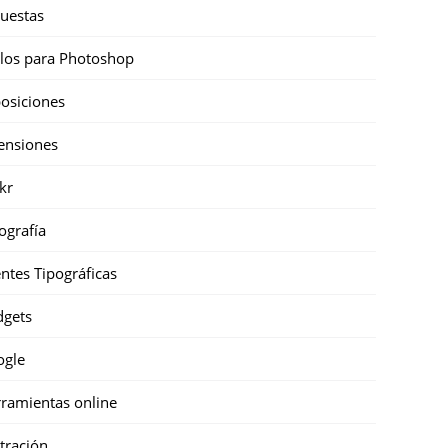
uestas
ilos para Photoshop
osiciones
ensiones
ckr
ografía
ntes Tipográficas
gets
ogle
ramientas online
stración