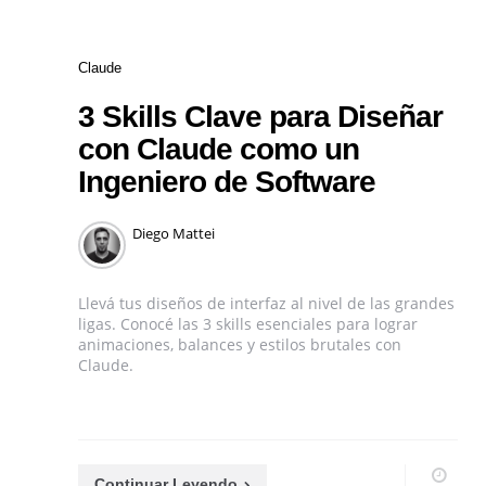
Categories
Claude
3 Skills Clave para Diseñar
con Claude como un
Ingeniero de Software
Posted
Diego Mattei
by
Llevá tus diseños de interfaz al nivel de las grandes
ligas. Conocé las 3 skills esenciales para lograr
animaciones, balances y estilos brutales con
Claude.
Continuar Leyendo