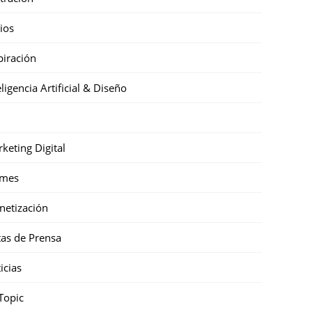
cios
piración
eligencia Artificial & Diseño
keting Digital
mes
etización
as de Prensa
icias
Topic