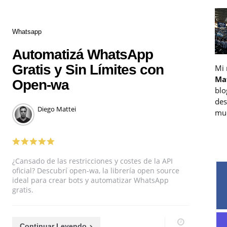
Categories
Whatsapp
Automatizá WhatsApp
Gratis y Sin Límites con
Mi
Ma
Open-wa
blo
des
Posted
Diego Mattei
muc
by
¿Cansado de las restricciones y costes de la API
oficial? Descubrí open-wa, la librería open source
ideal para crear bots y automatizar WhatsApp
gratis.
Continuar Leyendo