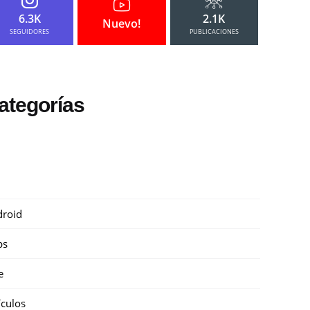
6.3K
2.1K
Nuevo!
SEGUIDORES
PUBLICACIONES
ategorías
roid
ps
e
ículos