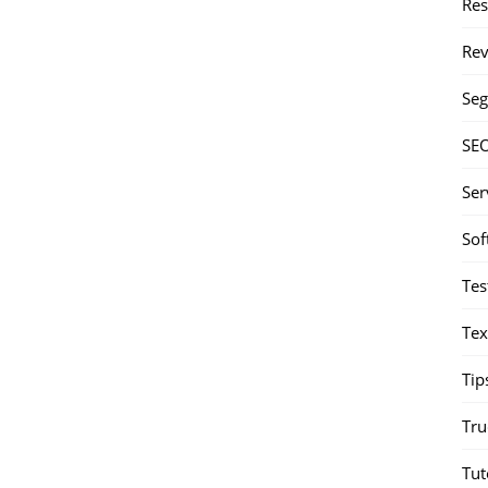
Re
Rev
Seg
SE
Ser
Sof
Tes
Tex
Tip
Tru
Tut