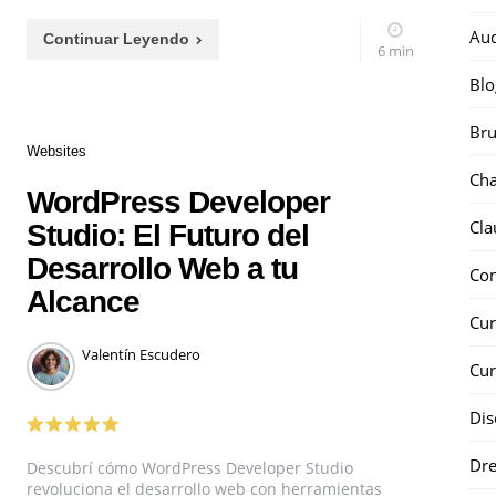
Au
Continuar Leyendo
6 min
Blo
Bru
Categories
Websites
Ch
WordPress Developer
Cla
Studio: El Futuro del
Desarrollo Web a tu
Co
Alcance
Cur
Posted
Valentín Escudero
Cur
by
Dis
Dr
Descubrí cómo WordPress Developer Studio
revoluciona el desarrollo web con herramientas