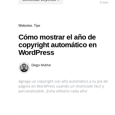
5 min
Categories
Websites
Tips
Cómo mostrar el año de
copyright automático en
WordPress
Posted
Diego Mattei
by
Agrega un copyright con año automático a tu pie de
página en WordPress usando un shortcode fácil y
personalizable. ¡Evita editarlo cada año!