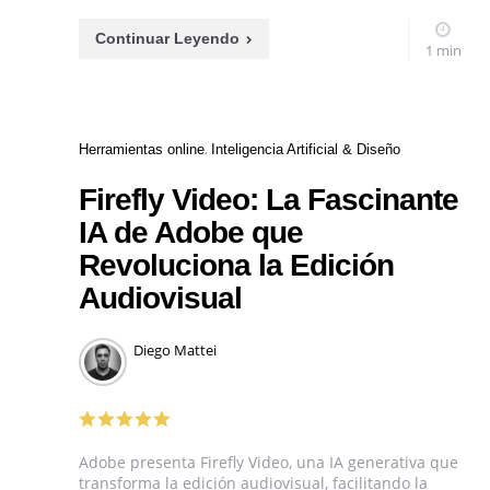
Continuar Leyendo
1 min
Categories
Herramientas online
Inteligencia Artificial & Diseño
Firefly Video: La Fascinante
IA de Adobe que
Revoluciona la Edición
Audiovisual
Posted
Diego Mattei
by
Adobe presenta Firefly Video, una IA generativa que
transforma la edición audiovisual, facilitando la