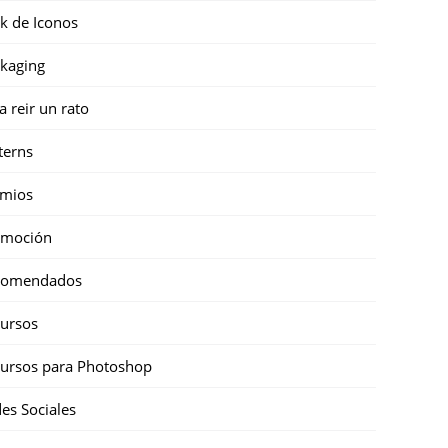
k de Iconos
kaging
a reir un rato
terns
emios
omoción
comendados
ursos
ursos para Photoshop
es Sociales