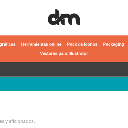
gráficas
Herramientas online
Pack de Iconos
Packaging
Vectores para Illustrator
s y aficionados.