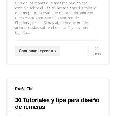
Uno de los temas que mas me pedían era
escribir sobre el uso de las tabletas digitales y
que mejor para esto que un artículo sobre el
tema escrito por Marcelo Monzon de
Photomagazine. Si hay alguien que puede
aclarar dudas sobre el uso es él y hoy nos
deleita...
Continuar Leyendo
9 min
Diseño
Tips
30 Tutoriales y tips para diseño
de remeras