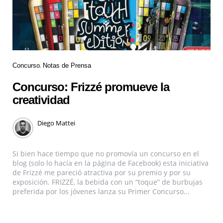
Concurso
Notas de Prensa
Concurso: Frizzé promueve la
creatividad
Diego Mattei
Si bien hace tiempo que no promovía un concurso en el
blog (solo lo hacía en la página de Facebook) esta iniciativa
de Frizzé me pareció atractiva por su premio y por su
exposición. FRIZZÉ, la bebida con un “toque” de burbujas
preferida por los jóvenes lanza su Primer Concurso...