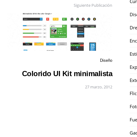
Cur
Siguiente Publicación
Dis
Dr
Enc
Est
Diseño
Exp
Colorido UI Kit minimalista
Ext
27 marzo, 2012
Fli
Fot
Fue
Gad