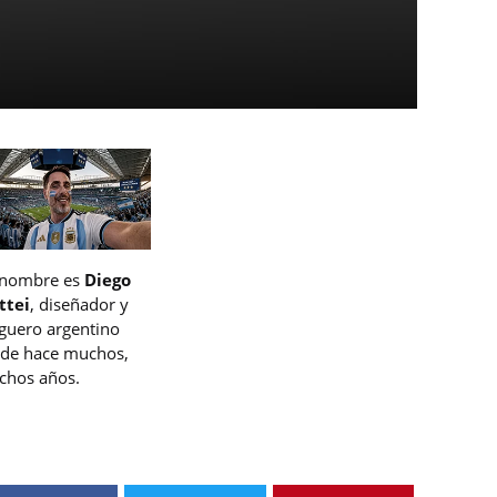
 nombre es
Diego
ttei
, diseñador y
guero argentino
de hace muchos,
hos años.