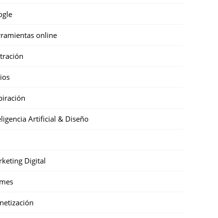
ogle
ramientas online
stración
cios
piración
eligencia Artificial & Diseño
keting Digital
mes
etización