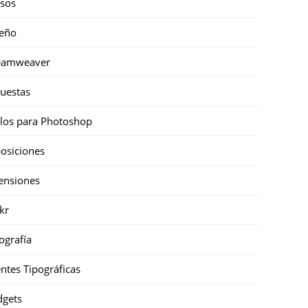
sos
eño
eamweaver
uestas
ilos para Photoshop
osiciones
ensiones
ckr
ografía
ntes Tipográficas
gets