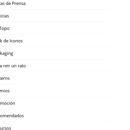
as de Prensa
icias
Topic
k de Iconos
kaging
a reir un rato
terns
emios
omoción
comendados
ursos