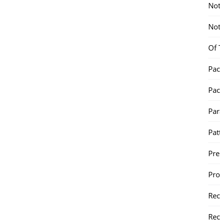
Not
Not
Of 
Pac
Pac
Par
Pat
Pr
Pr
Re
Rec