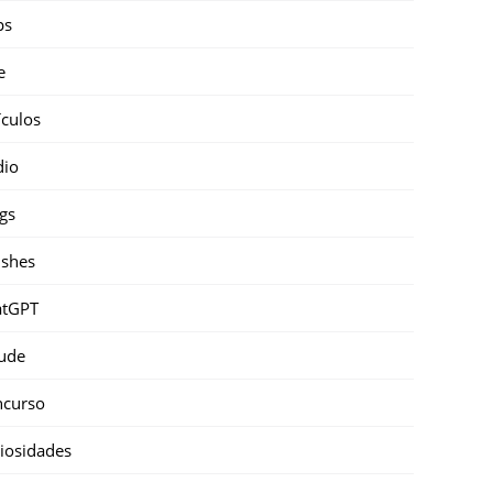
ps
e
ículos
dio
gs
shes
atGPT
ude
ncurso
iosidades