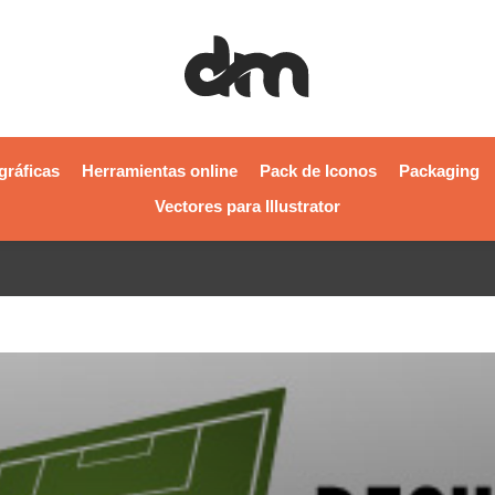
gráficas
Herramientas online
Pack de Iconos
Packaging
Vectores para Illustrator