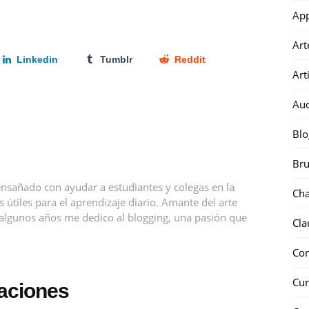
Ap
Art
Linkedin
Tumblr
Reddit
Art
Au
Blo
Bru
nsañado con ayudar a estudiantes y colegas en la
Ch
útiles para el aprendizaje diario. Amante del arte
ce algunos años me dedico al blogging, una pasión que
Cla
Co
Cur
caciones