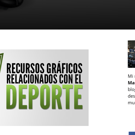
Mi
Ma
blo
des
muc