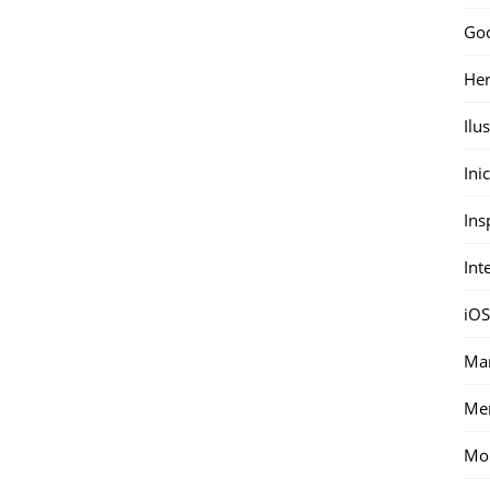
Go
Her
Ilu
Ini
Ins
Int
iOS
Mar
Me
Mon