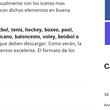
ualmente con los iconos mas
r con dichos elementos en buena
tbol, tenis, hockey, boxeo, pool,
icano, baloncesto, voley, beisbol o
k que deben descargar. Como verán, la
mentos excelente. El formato de los
C
3d
And