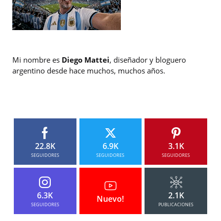
Mi nombre es
Diego Mattei
, diseñador y bloguero
argentino desde hace muchos, muchos años.
22.8K
6.9K
3.1K
SEGUIDORES
SEGUIDORES
SEGUIDORES
6.3K
2.1K
Nuevo!
SEGUIDORES
PUBLICACIONES