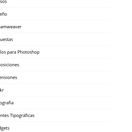
sos
eño
eamweaver
uestas
ilos para Photoshop
osiciones
ensiones
ckr
ografía
ntes Tipográficas
gets