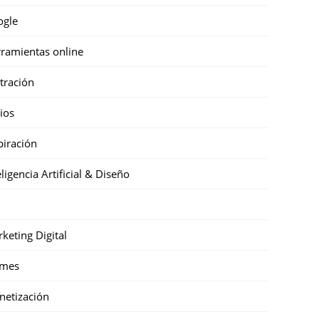
ogle
ramientas online
stración
cios
piración
eligencia Artificial & Diseño
keting Digital
mes
etización