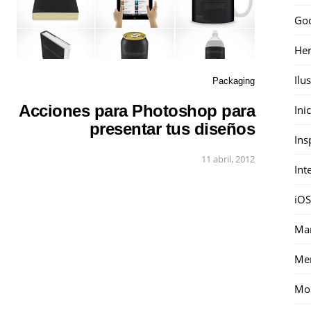
Go
Her
Ilu
Packaging
Acciones para Photoshop para
Ini
presentar tus diseños
Ins
11 abril, 2012
Int
iOS
Mar
Me
Mon