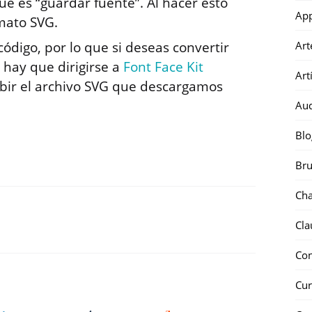
que es “guardar fuente”. Al hacer ésto
Ap
mato SVG.
Art
código, por lo que si deseas convertir
 hay que dirigirse a
Font Face Kit
Art
bir el archivo SVG que descargamos
Au
Blo
Bru
Ch
Cla
Co
Cur