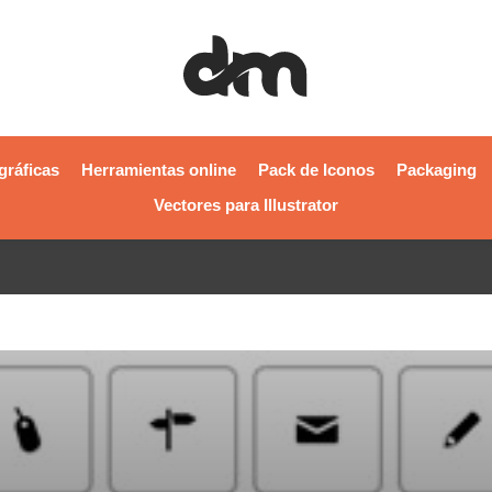
gráficas
Herramientas online
Pack de Iconos
Packaging
Vectores para Illustrator