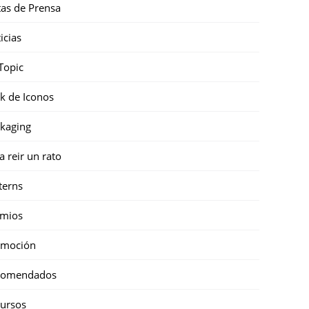
as de Prensa
icias
Topic
k de Iconos
kaging
a reir un rato
terns
emios
omoción
comendados
ursos