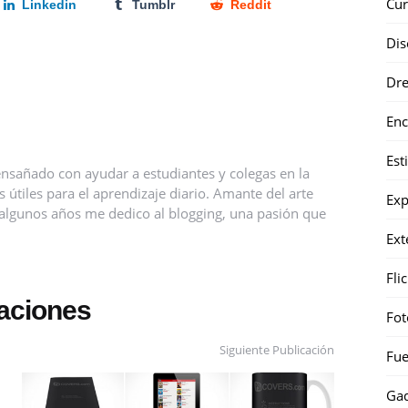
Cur
Linkedin
Tumblr
Reddit
Dis
Dr
Enc
Est
nsañado con ayudar a estudiantes y colegas en la
útiles para el aprendizaje diario. Amante del arte
Exp
ce algunos años me dedico al blogging, una pasión que
Ext
Fli
caciones
Fot
Siguiente Publicación
Fue
Gad