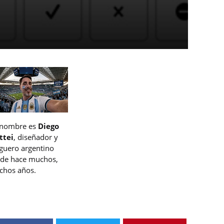
 nombre es
Diego
ttei
, diseñador y
guero argentino
de hace muchos,
hos años.