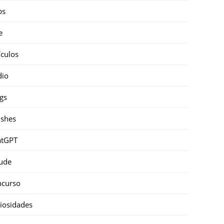
ps
e
ículos
dio
gs
shes
atGPT
ude
ncurso
iosidades