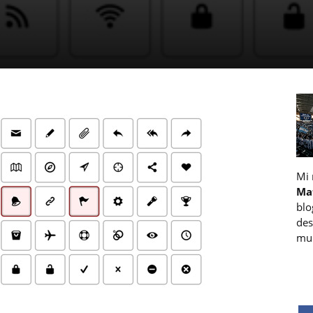
Mi
Ma
blo
des
muc