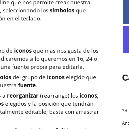
ine que nos permite crear nuestra
, seleccionando los
símbolos
que
n en el teclado.
upo de
iconos
que mas nos gusta de los
ndicaremos si lo queremos en 16, 24 o
una fuente propia para editarla.
C
olos
del grupo de
iconos
elegido que
nuestra
fuente
.
s a
reorganizar
(rearrange) los
iconos
,
os
elegidos y la posición que tendrán
3d
totalmente editable, basta con arrastrar
And