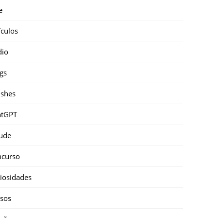
e
ículos
dio
gs
shes
atGPT
ude
ncurso
iosidades
sos