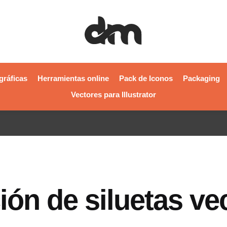
gráficas
Herramientas online
Pack de Iconos
Packaging
Vectores para Illustrator
ón de siluetas vec