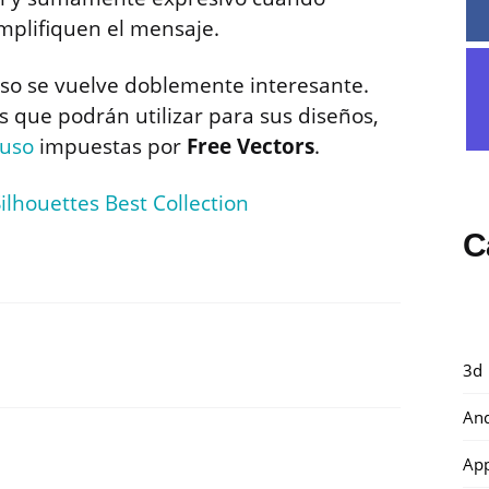
plifiquen el mensaje.
curso se vuelve doblemente interesante.
s que podrán utilizar para sus diseños,
 uso
impuestas por
Free Vectors
.
ilhouettes Best Collection
C
3d
And
Ap