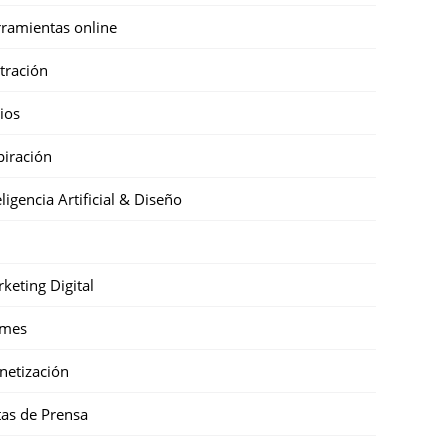
ramientas online
stración
cios
piración
eligencia Artificial & Diseño
keting Digital
mes
etización
as de Prensa