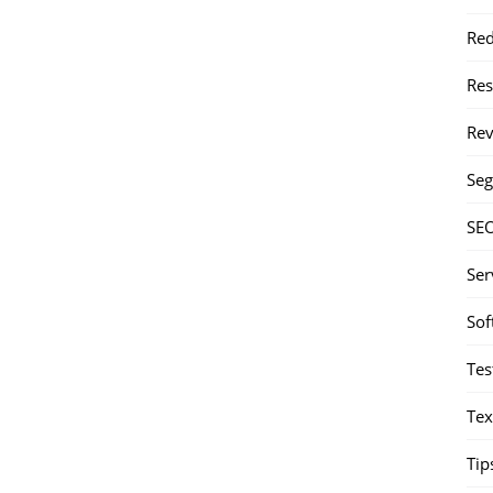
Red
Re
Rev
Seg
SE
Ser
Sof
Tes
Tex
Tip