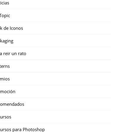
icias
Topic
k de Iconos
kaging
a reir un rato
terns
emios
omoción
comendados
ursos
ursos para Photoshop