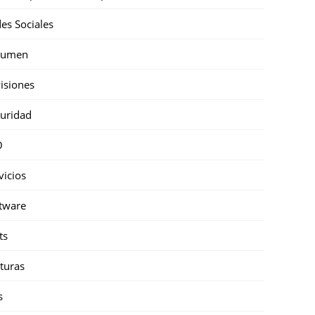
es Sociales
sumen
isiones
uridad
O
vicios
tware
ts
turas
s