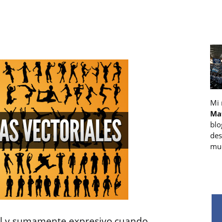
Mi
Ma
blo
des
muc
til y sumamente expresivo cuando