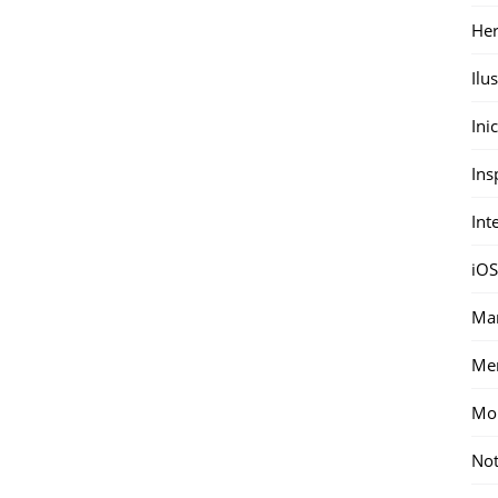
Her
Ilu
Ini
Ins
Int
iOS
Mar
Me
Mon
Not