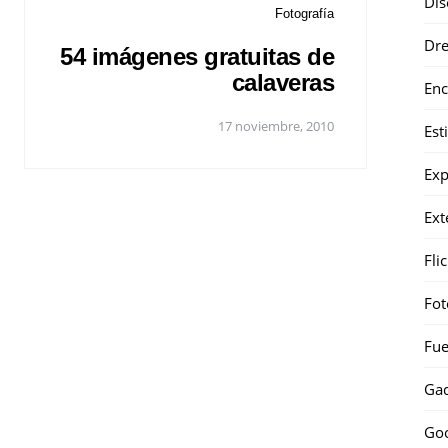
Dis
Fotografía
Dr
54 imágenes gratuitas de
calaveras
Enc
17 noviembre, 2010
Est
Exp
Ext
Fli
Fot
Fue
Gad
Go