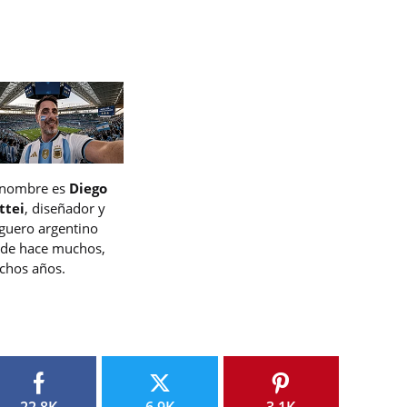
 nombre es
Diego
ttei
, diseñador y
guero argentino
de hace muchos,
hos años.
22.8K
6.9K
3.1K