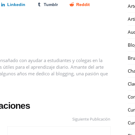
Linkedin
Tumblr
Reddit
Art
Art
Au
Blo
Bru
nsañado con ayudar a estudiantes y colegas en la
útiles para el aprendizaje diario. Amante del arte
Ch
ce algunos años me dedico al blogging, una pasión que
Cla
Co
caciones
Cur
Siguiente Publicación
Cur