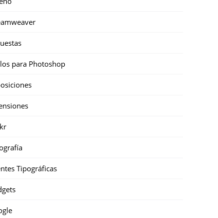
eño
eamweaver
uestas
ilos para Photoshop
osiciones
ensiones
ckr
ografía
ntes Tipográficas
gets
ogle