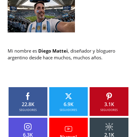
Mi nombre es
Diego Mattei
, diseñador y bloguero
argentino desde hace muchos, muchos años.
22.8K
6.9K
3.1K
SEGUIDORES
SEGUIDORES
SEGUIDORES
6.3K
2.1K
Nuevo!