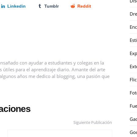
Dis
Linkedin
Tumblr
Reddit
Dr
Enc
Est
Exp
nsañado con ayudar a estudiantes y colegas en la
Ext
útiles para el aprendizaje diario. Amante del arte
ce algunos años me dedico al blogging, una pasión que
Fli
Fot
Fue
caciones
Gad
Siguiente Publicación
Go