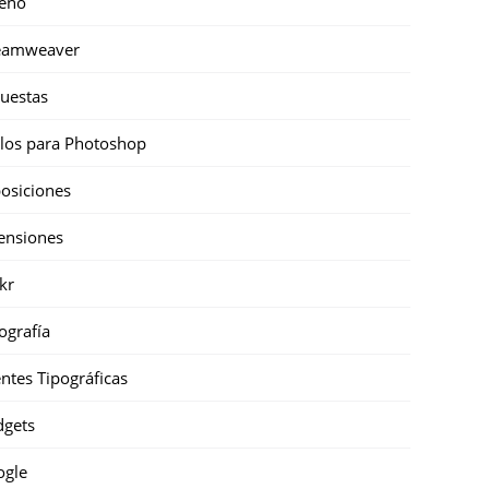
eño
eamweaver
uestas
ilos para Photoshop
osiciones
ensiones
ckr
ografía
ntes Tipográficas
gets
ogle