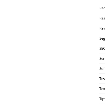
Red
Re
Rev
Seg
SE
Ser
Sof
Tes
Tex
Tip