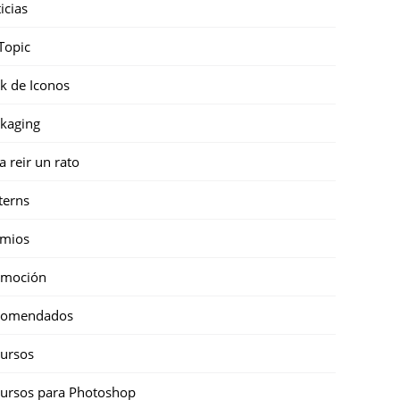
icias
Topic
k de Iconos
kaging
a reir un rato
terns
emios
omoción
comendados
ursos
ursos para Photoshop