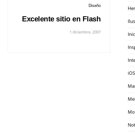
Diseño
Her
Excelente sitio en Flash
Ilu
1 diciembre, 2007
Ini
Ins
Int
iOS
Mar
Me
Mon
Not