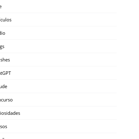
e
ículos
dio
gs
shes
atGPT
ude
ncurso
iosidades
sos