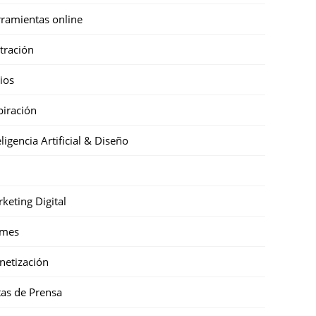
ramientas online
stración
cios
piración
eligencia Artificial & Diseño
keting Digital
mes
etización
as de Prensa