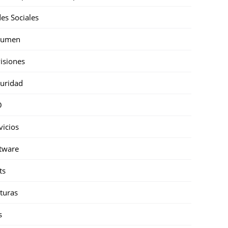
es Sociales
sumen
isiones
uridad
O
vicios
tware
ts
turas
s