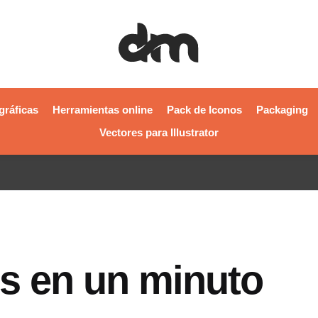
gráficas
Herramientas online
Pack de Iconos
Packaging
Vectores para Illustrator
os en un minuto