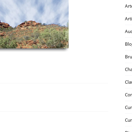
Art
Art
Au
Blo
Bru
Ch
Cla
Co
Cur
Cur