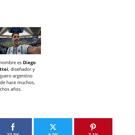
 nombre es
Diego
ttei
, diseñador y
guero argentino
de hace muchos,
hos años.
22.8K
6.9K
3.1K