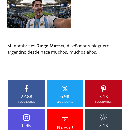
Mi nombre es
Diego Mattei
, diseñador y bloguero
argentino desde hace muchos, muchos años.
22.8K
6.9K
3.1K
SEGUIDORES
SEGUIDORES
SEGUIDORES
6.3K
2.1K
Nuevo!